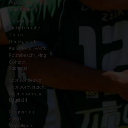
✉︎
Contactformulier
Clubinformatie
Lid worden
Clubinformatie
Teams
Gedragscode
Kalender & Events
Routebeschrijving
Contact
Sponsors
Sponsornieuws
Sponsoroverzicht
Meer informatie
Uitgelicht
Programma
ZAVO
Vrijwilligers