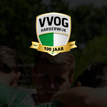
VVOG Harderwijk
Sportpark 'De Strokel'
Strokelweg 5
3847 LR Harderwijk
BTW Nummer NL 002715910B01
KvK Nr 40094437
☎︎ 0341 - 41 28 96