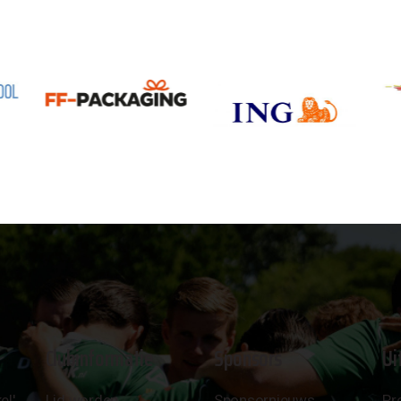
Clubinformatie
Sponsors
Ui
el'
Lid worden
Sponsornieuws
Pr