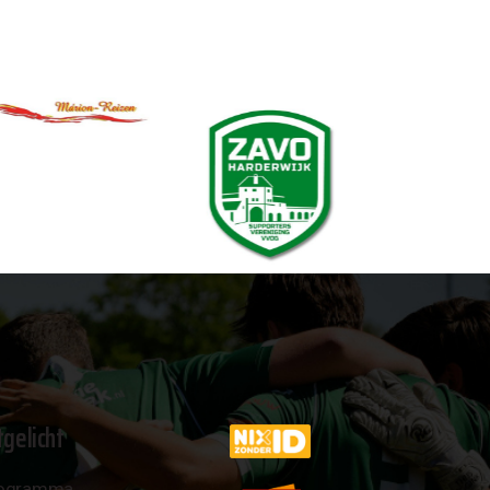
tgelicht
ogramma