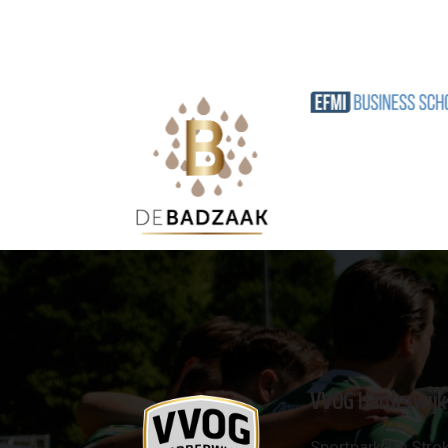
VVOG Harderwijk
Sportpark 'De Strok