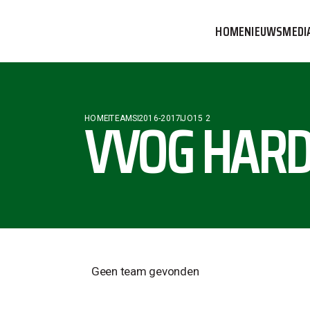
HOME
NIEUWS
MEDI
VVOG T
PERSBE
VVOG HARD
HOME
TEAMS
2016-2017
JO15 2
COMMUN
Geen team gevonden