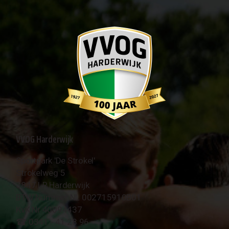
VVOG Harderwijk
Sportpark 'De Strokel'
Strokelweg 5
3847 LR Harderwijk
BTW Nummer NL 002715910B01
KvK Nr 40094437
☎︎ 0341 - 41 28 96