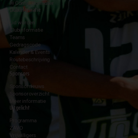
✉︎
Contactformulier
Clubinformatie
Lid worden
Clubinformatie
Teams
Gedragscode
Kalender & Events
Routebeschrijving
Contact
Sponsors
Sponsornieuws
Sponsoroverzicht
Meer informatie
Uitgelicht
Programma
ZAVO
Vrijwilligers