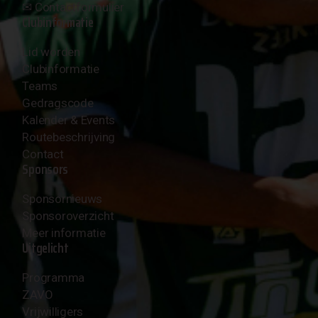
✉︎
Contactformulier
Clubinformatie
Lid worden
Clubinformatie
Teams
Gedragscode
Kalender & Events
Routebeschrijving
Contact
Sponsors
Sponsornieuws
Sponsoroverzicht
Meer informatie
Uitgelicht
Programma
ZAVO
Vrijwilligers