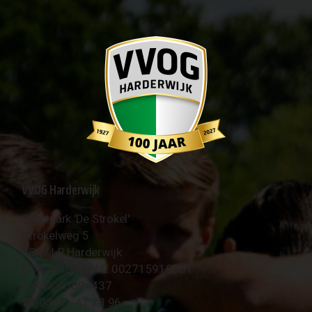
VVOG Harderwijk
Sportpark 'De Strokel'
Strokelweg 5
3847 LR Harderwijk
BTW Nummer NL 002715910B01
KvK Nr 40094437
☎︎ 0341 - 41 28 96