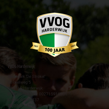
VVOG Harderwijk
Sportpark 'De Strokel'
Strokelweg 5
3847 LR Harderwijk
BTW Nummer NL 002715910B01
KvK Nr 40094437
☎︎ 0341 - 41 28 96