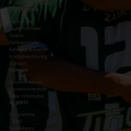
✉︎
Contactformulier
Clubinformatie
Lid worden
Clubinformatie
Teams
Gedragscode
Kalender & Events
Routebeschrijving
Contact
Sponsors
Sponsornieuws
Sponsoroverzicht
Meer informatie
Uitgelicht
Programma
ZAVO
Vrijwilligers