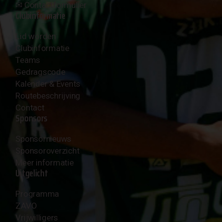
✉︎
Contactformulier
Clubinformatie
Lid worden
Clubinformatie
Teams
Gedragscode
Kalender & Events
Routebeschrijving
Contact
Sponsors
Sponsornieuws
Sponsoroverzicht
Meer informatie
Uitgelicht
Programma
ZAVO
Vrijwilligers