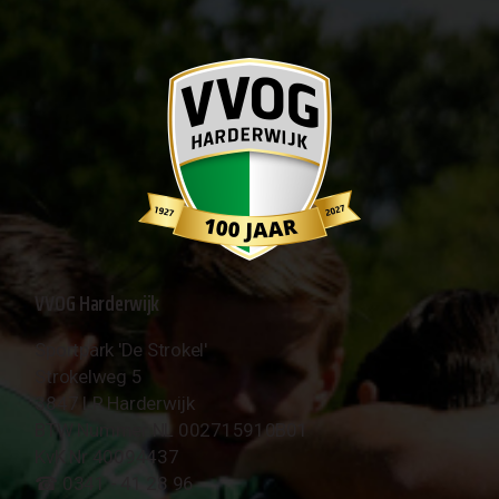
VVOG Harderwijk
Sportpark 'De Strokel'
Strokelweg 5
3847 LR Harderwijk
BTW Nummer NL 002715910B01
KvK Nr 40094437
☎︎ 0341 - 41 28 96