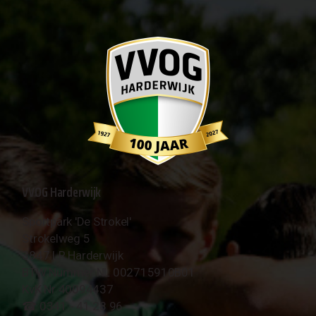
VVOG Harderwijk
Sportpark 'De Strokel'
Strokelweg 5
3847 LR Harderwijk
BTW Nummer NL 002715910B01
KvK Nr 40094437
☎︎ 0341 - 41 28 96