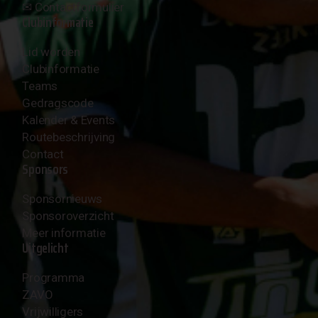
✉︎
Contactformulier
Clubinformatie
Lid worden
Clubinformatie
Teams
Gedragscode
Kalender & Events
Routebeschrijving
Contact
Sponsors
Sponsornieuws
Sponsoroverzicht
Meer informatie
Uitgelicht
Programma
ZAVO
Vrijwilligers