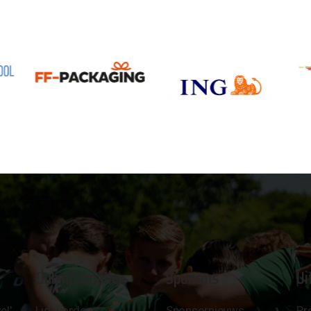
Clubinformatie
Sponsors
Ui
el'
Lid worden
Sponsornieuws
Pr