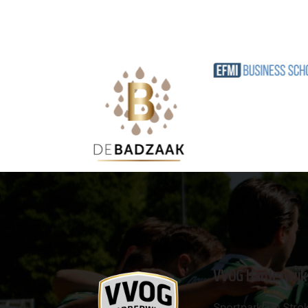
VVOG Harderwijk
Sportpark 'De Strok