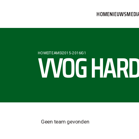
HOME
NIEUWS
MEDI
VVOG T
PERSBE
VVOG HARD
HOME
TEAMS
2015-2016
G1
COMMUN
Geen team gevonden