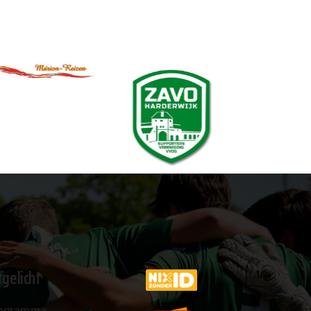
tgelicht
ogramma