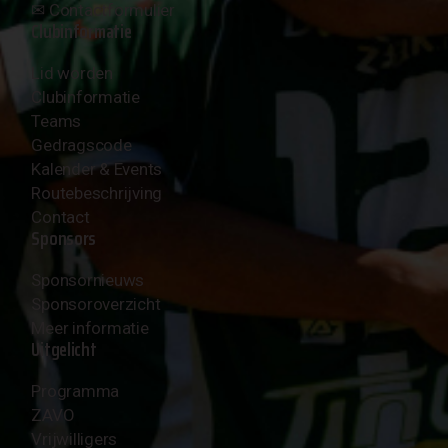
✉︎
Contactformulier
Clubinformatie
Lid worden
Clubinformatie
Teams
Gedragscode
Kalender & Events
Routebeschrijving
Contact
Sponsors
Sponsornieuws
Sponsoroverzicht
Meer informatie
Uitgelicht
Programma
ZAVO
Vrijwilligers