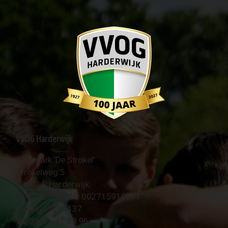
VVOG Harderwijk
Sportpark 'De Strokel'
Strokelweg 5
3847 LR Harderwijk
BTW Nummer NL 002715910B01
KvK Nr 40094437
☎︎ 0341 - 41 28 96