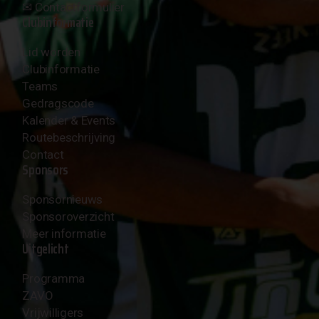
✉︎
Contactformulier
Clubinformatie
Lid worden
Clubinformatie
Teams
Gedragscode
Kalender & Events
Routebeschrijving
Contact
Sponsors
Sponsornieuws
Sponsoroverzicht
Meer informatie
Uitgelicht
Programma
ZAVO
Vrijwilligers