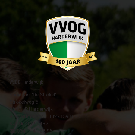
VVOG Harderwijk
Sportpark 'De Strokel'
Strokelweg 5
3847 LR Harderwijk
BTW Nummer NL 002715910B01
KvK Nr 40094437
☎︎ 0341 - 41 28 96