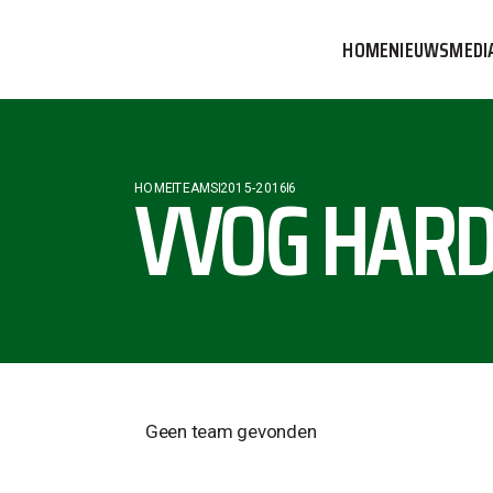
HOME
NIEUWS
MEDI
VVOG T
PERSBE
VVOG HARD
HOME
TEAMS
2015-2016
6
COMMUN
Geen team gevonden