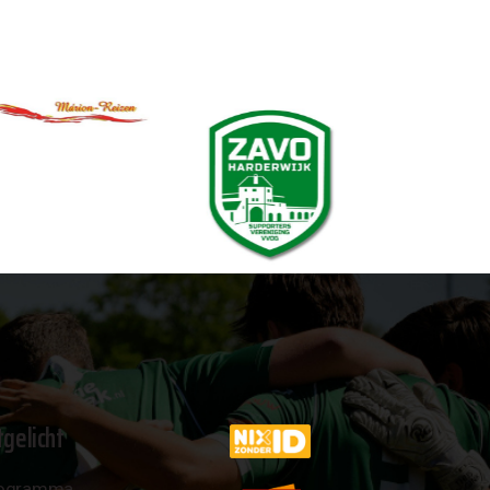
tgelicht
ogramma