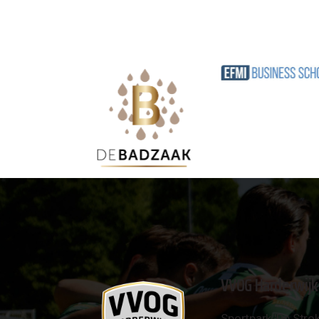
VVOG Harderwijk
Sportpark 'De Strok