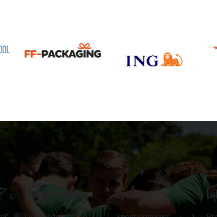
Clubinformatie
Sponsors
Ui
el'
Lid worden
Sponsornieuws
Pr