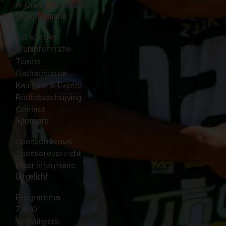
✉︎
Contactformulier
Clubinformatie
Lid worden
Clubinformatie
Teams
Gedragscode
Kalender & Events
Routebeschrijving
Contact
Sponsors
Sponsornieuws
Sponsoroverzicht
Meer informatie
Uitgelicht
Programma
ZAVO
Vrijwilligers