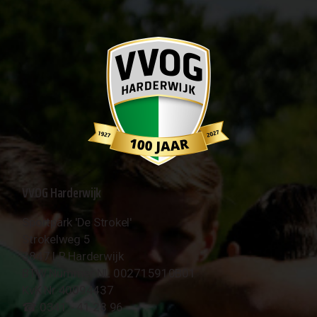
VVOG Harderwijk
Sportpark 'De Strokel'
Strokelweg 5
3847 LR Harderwijk
BTW Nummer NL 002715910B01
KvK Nr 40094437
☎︎ 0341 - 41 28 96