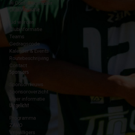
✉︎
Contactformulier
Clubinformatie
Lid worden
Clubinformatie
Teams
Gedragscode
Kalender & Events
Routebeschrijving
Contact
Sponsors
Sponsornieuws
Sponsoroverzicht
Meer informatie
Uitgelicht
Programma
ZAVO
Vrijwilligers