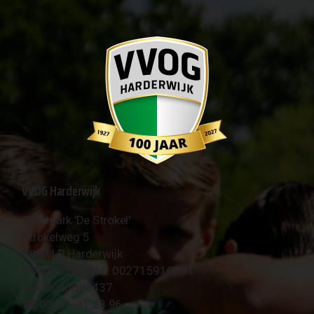
VVOG Harderwijk
Sportpark 'De Strokel'
Strokelweg 5
3847 LR Harderwijk
BTW Nummer NL 002715910B01
KvK Nr 40094437
☎︎ 0341 - 41 28 96