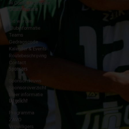
✉︎
Contactformulier
Clubinformatie
Lid worden
Clubinformatie
Teams
Gedragscode
Kalender & Events
Routebeschrijving
Contact
Sponsors
Sponsornieuws
Sponsoroverzicht
Meer informatie
Uitgelicht
Programma
ZAVO
Vrijwilligers