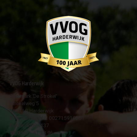
VVOG Harderwijk
Sportpark 'De Strokel'
Strokelweg 5
3847 LR Harderwijk
BTW Nummer NL 002715910B01
KvK Nr 40094437
☎︎ 0341 - 41 28 96