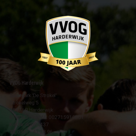
VVOG Harderwijk
Sportpark 'De Strokel'
Strokelweg 5
3847 LR Harderwijk
BTW Nummer NL 002715910B01
KvK Nr 40094437
☎︎ 0341 - 41 28 96