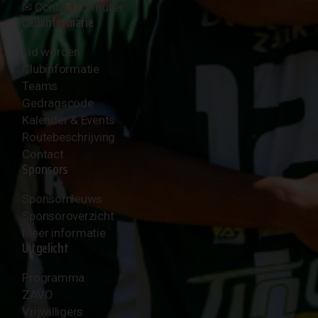
✉︎
Contactformulier
Clubinformatie
Lid worden
Clubinformatie
Teams
Gedragscode
Kalender & Events
Routebeschrijving
Contact
Sponsors
Sponsornieuws
Sponsoroverzicht
Meer informatie
Uitgelicht
Programma
ZAVO
Vrijwilligers