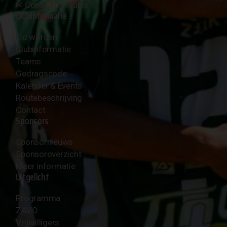
✉︎
Contactformulier
Clubinformatie
Lid worden
Clubinformatie
Teams
Gedragscode
Kalender & Events
Routebeschrijving
Contact
Sponsors
Sponsornieuws
Sponsoroverzicht
Meer informatie
Uitgelicht
Programma
ZAVO
Vrijwilligers