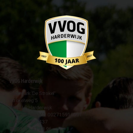
VVOG Harderwijk
Sportpark 'De Strokel'
Strokelweg 5
3847 LR Harderwijk
BTW Nummer NL 002715910B01
KvK Nr 40094437
☎︎ 0341 - 41 28 96