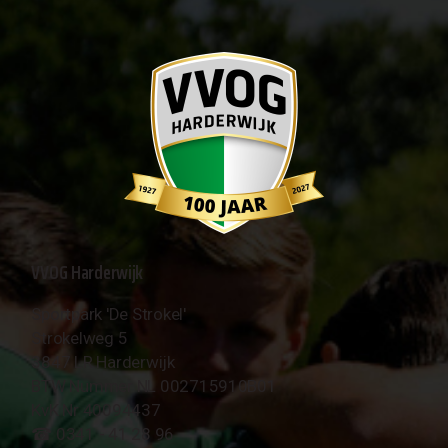
VVOG Harderwijk
Sportpark 'De Strokel'
Strokelweg 5
3847 LR Harderwijk
BTW Nummer NL 002715910B01
KvK Nr 40094437
☎︎ 0341 - 41 28 96