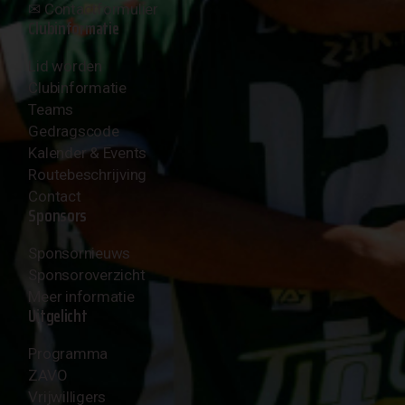
✉︎
Contactformulier
Clubinformatie
Lid worden
Clubinformatie
Teams
Gedragscode
Kalender & Events
Routebeschrijving
Contact
Sponsors
Sponsornieuws
Sponsoroverzicht
Meer informatie
Uitgelicht
Programma
ZAVO
Vrijwilligers