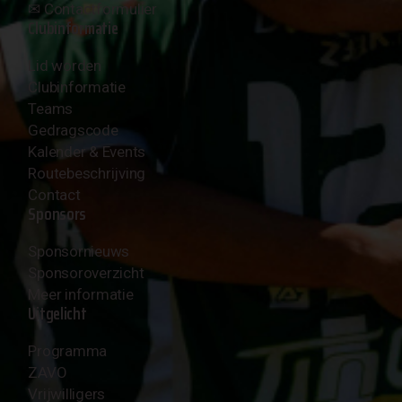
✉︎
Contactformulier
Clubinformatie
Lid worden
Clubinformatie
Teams
Gedragscode
Kalender & Events
Routebeschrijving
Contact
Sponsors
Sponsornieuws
Sponsoroverzicht
Meer informatie
Uitgelicht
Programma
ZAVO
Vrijwilligers