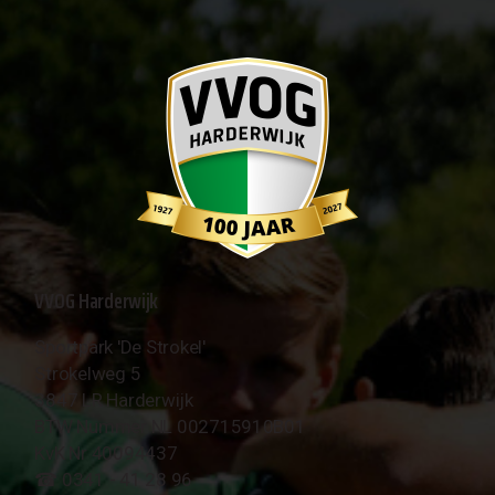
VVOG Harderwijk
Sportpark 'De Strokel'
Strokelweg 5
3847 LR Harderwijk
BTW Nummer NL 002715910B01
KvK Nr 40094437
☎︎ 0341 - 41 28 96