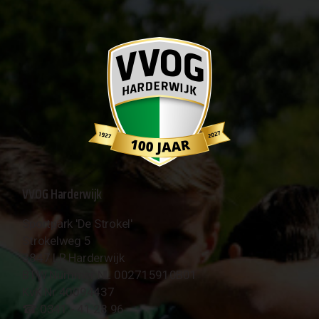
VVOG Harderwijk
Sportpark 'De Strokel'
Strokelweg 5
3847 LR Harderwijk
BTW Nummer NL 002715910B01
KvK Nr 40094437
☎︎ 0341 - 41 28 96