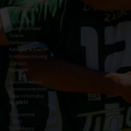
✉︎
Contactformulier
Clubinformatie
Lid worden
Clubinformatie
Teams
Gedragscode
Kalender & Events
Routebeschrijving
Contact
Sponsors
Sponsornieuws
Sponsoroverzicht
Meer informatie
Uitgelicht
Programma
ZAVO
Vrijwilligers