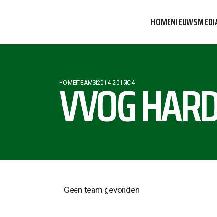
HOME
NIEUWS
MEDI
VVOG T
PERSBE
VVOG HARD
HOME
TEAMS
2014-2015
C4
COMMUN
Geen team gevonden