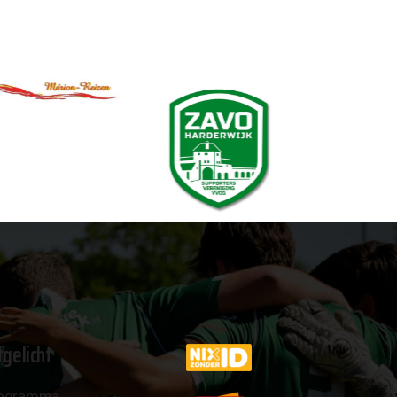
tgelicht
ogramma