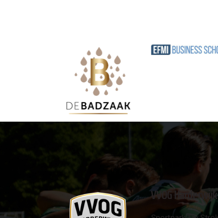
VVOG Harderwijk
Sportpark 'De Strok