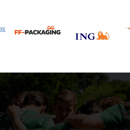
Clubinformatie
Sponsors
Ui
el'
Lid worden
Sponsornieuws
Pr