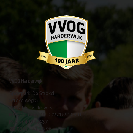
VVOG Harderwijk
Sportpark 'De Strokel'
Strokelweg 5
3847 LR Harderwijk
BTW Nummer NL 002715910B01
KvK Nr 40094437
☎︎ 0341 - 41 28 96