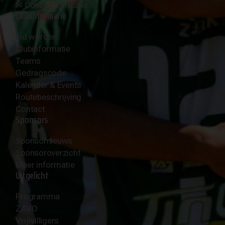
✉︎
Contactformulier
Clubinformatie
Lid worden
Clubinformatie
Teams
Gedragscode
Kalender & Events
Routebeschrijving
Contact
Sponsors
Sponsornieuws
Sponsoroverzicht
Meer informatie
Uitgelicht
Programma
ZAVO
Vrijwilligers