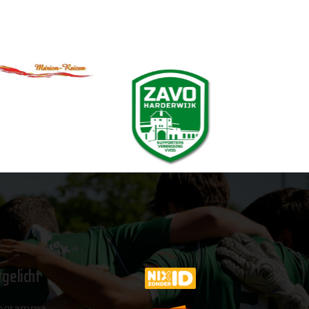
tgelicht
ogramma