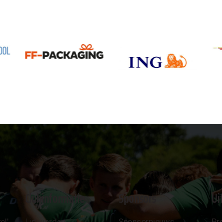
Clubinformatie
Sponsors
Ui
el'
Lid worden
Sponsornieuws
Pr