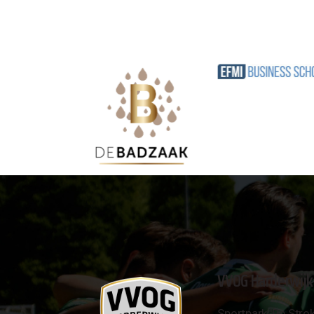
VVOG Harderwijk
Sportpark 'De Strok