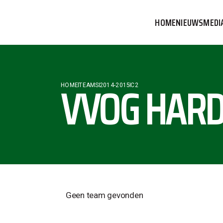
HOME
NIEUWS
MEDI
VVOG T
PERSBE
VVOG HARD
HOME
TEAMS
2014-2015
C2
COMMUN
Geen team gevonden