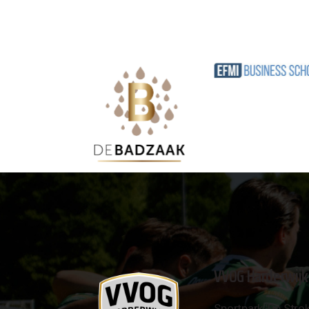
VVOG Harderwijk
Sportpark 'De Strok