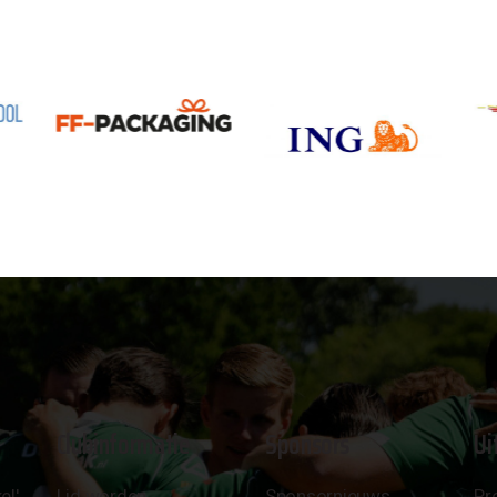
Clubinformatie
Sponsors
Ui
el'
Lid worden
Sponsornieuws
Pr