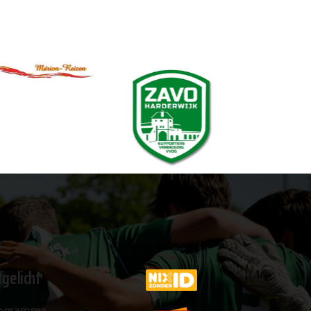
tgelicht
ogramma