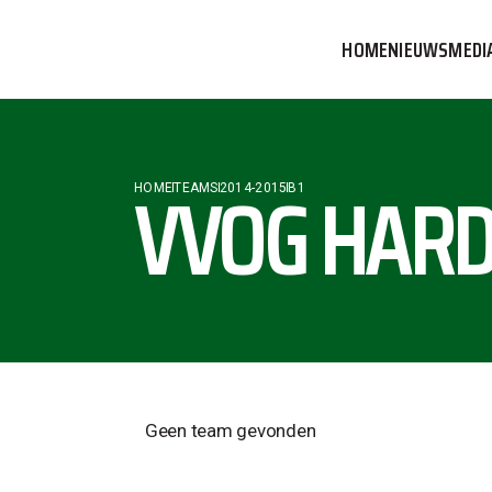
HOME
NIEUWS
MEDI
VVOG T
PERSBE
VVOG HARD
HOME
TEAMS
2014-2015
B1
COMMUN
Geen team gevonden