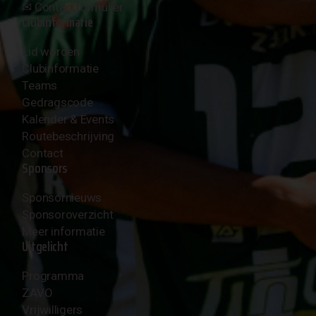
✉︎
Contactformulier
Clubinformatie
Lid worden
Clubinformatie
Teams
Gedragscode
Kalender & Events
Routebeschrijving
Contact
Sponsors
Sponsornieuws
Sponsoroverzicht
Meer informatie
Uitgelicht
Programma
ZAVO
Vrijwilligers