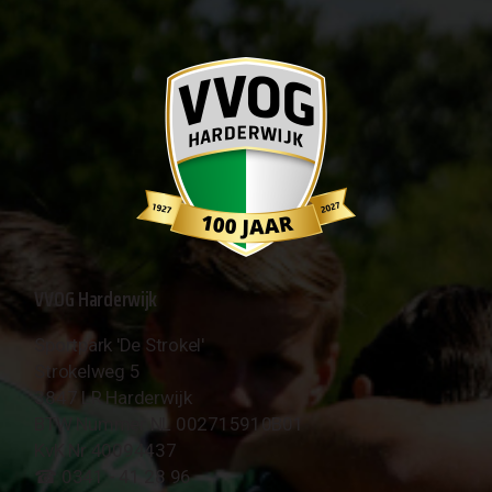
VVOG Harderwijk
Sportpark 'De Strokel'
Strokelweg 5
3847 LR Harderwijk
BTW Nummer NL 002715910B01
KvK Nr 40094437
☎︎ 0341 - 41 28 96