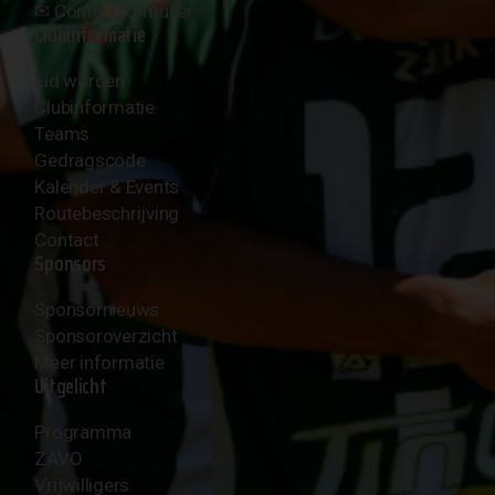
✉︎
Contactformulier
Clubinformatie
Lid worden
Clubinformatie
Teams
Gedragscode
Kalender & Events
Routebeschrijving
Contact
Sponsors
Sponsornieuws
Sponsoroverzicht
Meer informatie
Uitgelicht
Programma
ZAVO
Vrijwilligers