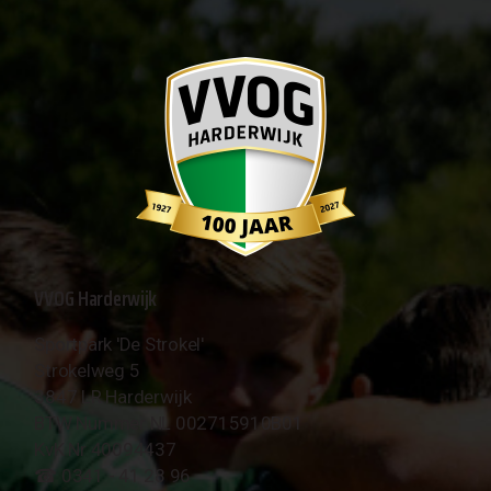
VVOG Harderwijk
Sportpark 'De Strokel'
Strokelweg 5
3847 LR Harderwijk
BTW Nummer NL 002715910B01
KvK Nr 40094437
☎︎ 0341 - 41 28 96