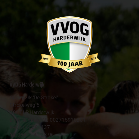
VVOG Harderwijk
Sportpark 'De Strokel'
Strokelweg 5
3847 LR Harderwijk
BTW Nummer NL 002715910B01
KvK Nr 40094437
☎︎ 0341 - 41 28 96