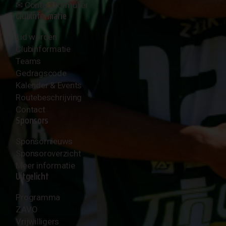
✉︎
Contactformulier
Clubinformatie
Lid worden
Clubinformatie
Teams
Gedragscode
Kalender & Events
Routebeschrijving
Contact
Sponsors
Sponsornieuws
Sponsoroverzicht
Meer informatie
Uitgelicht
Programma
ZAVO
Vrijwilligers