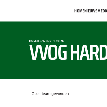
HOME
NIEUWS
MEDI
VVOG T
PERSBE
VVOG HARD
HOME
TEAMS
2014-2015
9
COMMUN
Geen team gevonden