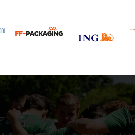
Clubinformatie
Sponsors
Ui
el'
Lid worden
Sponsornieuws
Pr