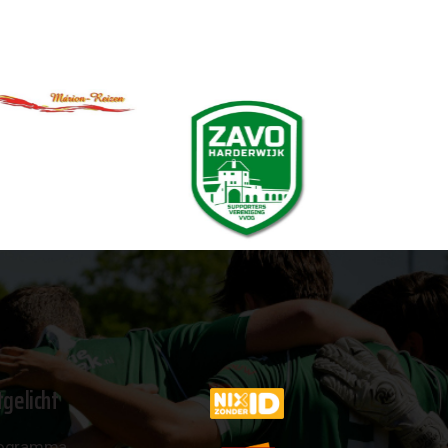
tgelicht
ogramma