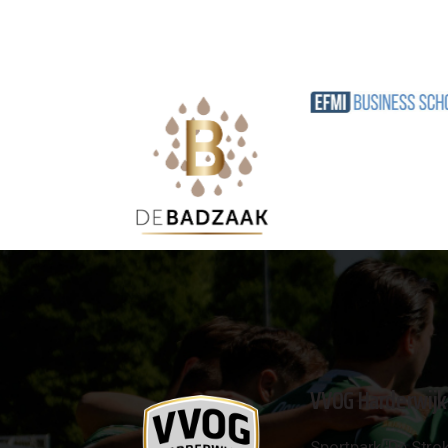
VVOG Harderwijk
Sportpark 'De Strok