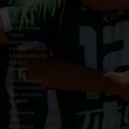
✉︎
Contactformulier
Clubinformatie
Lid worden
Clubinformatie
Teams
Gedragscode
Kalender & Events
Routebeschrijving
Contact
Sponsors
Sponsornieuws
Sponsoroverzicht
Meer informatie
Uitgelicht
Programma
ZAVO
Vrijwilligers