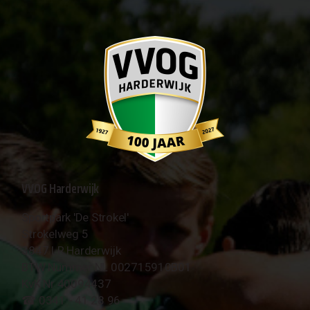
VVOG Harderwijk
Sportpark 'De Strokel'
Strokelweg 5
3847 LR Harderwijk
BTW Nummer NL 002715910B01
KvK Nr 40094437
☎︎ 0341 - 41 28 96