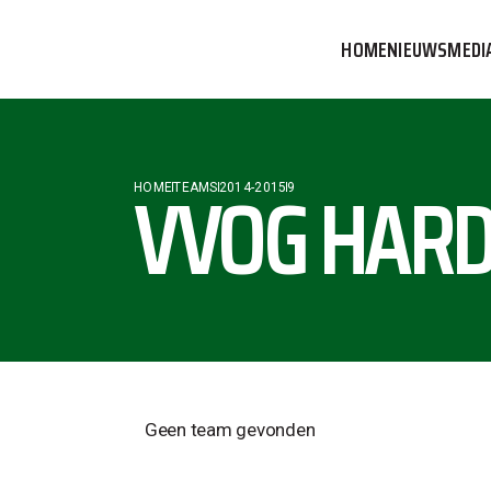
HOME
NIEUWS
MEDI
VVOG T
PERSBE
VVOG HARD
HOME
TEAMS
2014-2015
9
COMMUN
Geen team gevonden