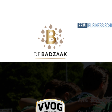
VVOG Harderwijk
Sportpark 'De Strok