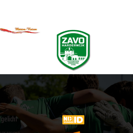
tgelicht
ogramma