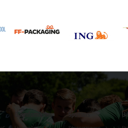
Clubinformatie
Sponsors
Ui
el'
Lid worden
Sponsornieuws
Pr