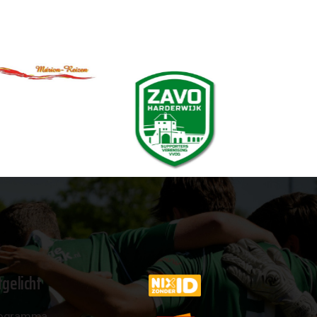
tgelicht
ogramma