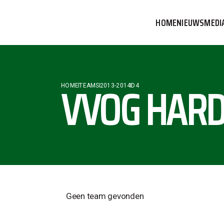
HOME
NIEUWS
MEDI
VVOG T
PERSBE
VVOG HARD
HOME
TEAMS
2013-2014
D4
COMMUN
Geen team gevonden