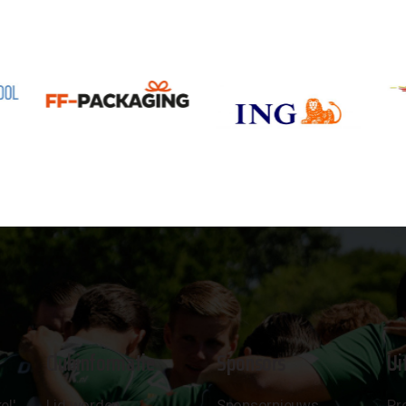
Clubinformatie
Sponsors
Ui
el'
Lid worden
Sponsornieuws
Pr