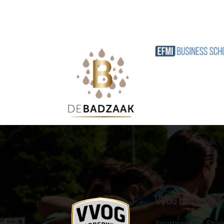
VVOG Harderwijk
Sportpark 'De Strok