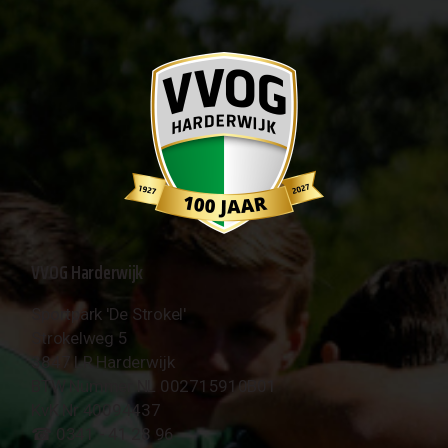
VVOG Harderwijk
Sportpark 'De Strokel'
Strokelweg 5
3847 LR Harderwijk
BTW Nummer NL 002715910B01
KvK Nr 40094437
☎︎ 0341 - 41 28 96