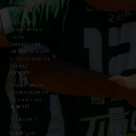
✉︎
Contactformulier
Clubinformatie
Lid worden
Clubinformatie
Teams
Gedragscode
Kalender & Events
Routebeschrijving
Contact
Sponsors
Sponsornieuws
Sponsoroverzicht
Meer informatie
Uitgelicht
Programma
ZAVO
Vrijwilligers