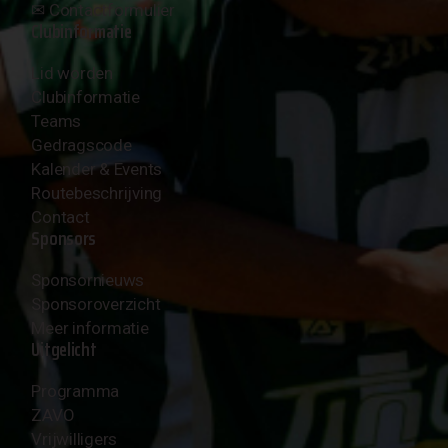
✉︎
Contactformulier
Clubinformatie
Lid worden
Clubinformatie
Teams
Gedragscode
Kalender & Events
Routebeschrijving
Contact
Sponsors
Sponsornieuws
Sponsoroverzicht
Meer informatie
Uitgelicht
Programma
ZAVO
Vrijwilligers