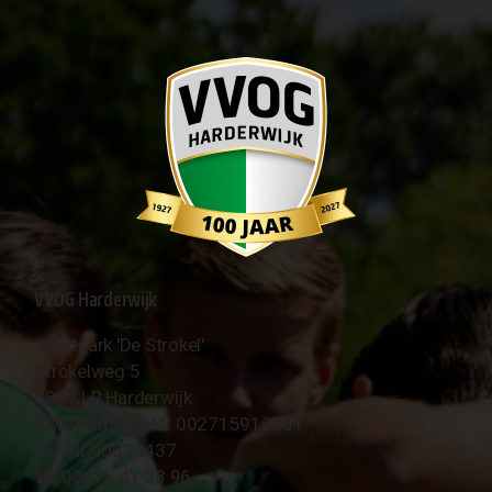
VVOG Harderwijk
Sportpark 'De Strokel'
Strokelweg 5
3847 LR Harderwijk
BTW Nummer NL 002715910B01
KvK Nr 40094437
☎︎ 0341 - 41 28 96