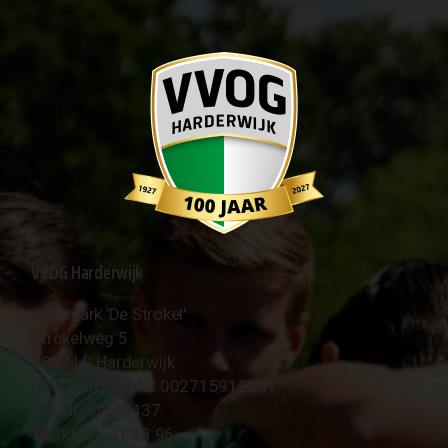
VVOG Harderwijk
Sportpark 'De Strokel'
Strokelweg 5
3847 LR Harderwijk
BTW Nummer NL 002715910B01
KvK Nr 40094437
☎︎ 0341 - 41 28 96