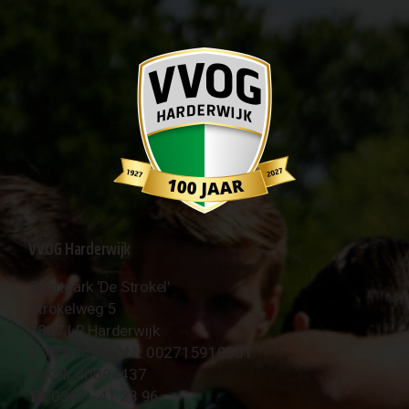
VVOG Harderwijk
Sportpark 'De Strokel'
Strokelweg 5
3847 LR Harderwijk
BTW Nummer NL 002715910B01
KvK Nr 40094437
☎︎ 0341 - 41 28 96