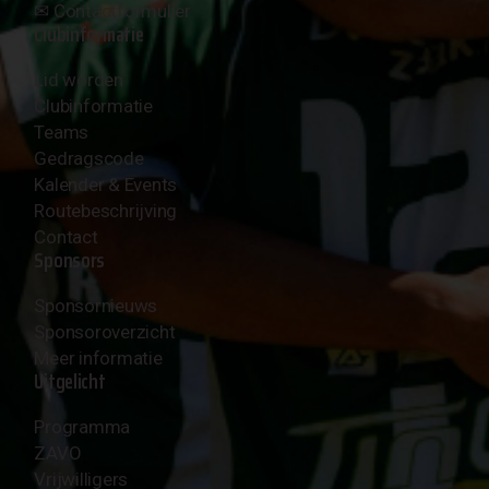
✉︎
Contactformulier
Clubinformatie
Lid worden
Clubinformatie
Teams
Gedragscode
Kalender & Events
Routebeschrijving
Contact
Sponsors
Sponsornieuws
Sponsoroverzicht
Meer informatie
Uitgelicht
Programma
ZAVO
Vrijwilligers