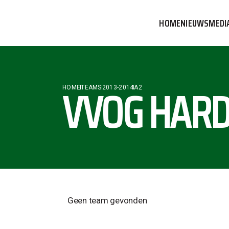
HOME
NIEUWS
MEDI
VVOG T
PERSBE
VVOG HARD
HOME
TEAMS
2013-2014
A2
COMMUN
Geen team gevonden