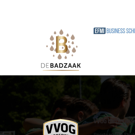
VVOG Harderwijk
Sportpark 'De Strok