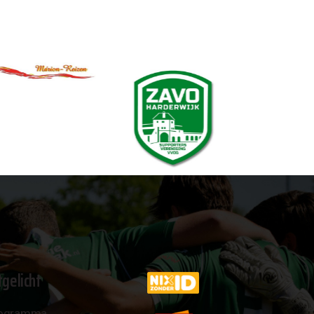
tgelicht
ogramma