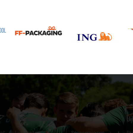
Clubinformatie
Sponsors
Ui
el'
Lid worden
Sponsornieuws
Pr