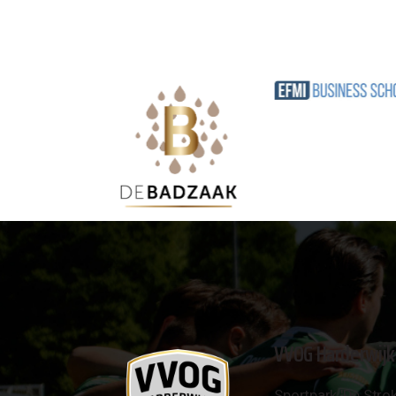
VVOG Harderwijk
Sportpark 'De Strok