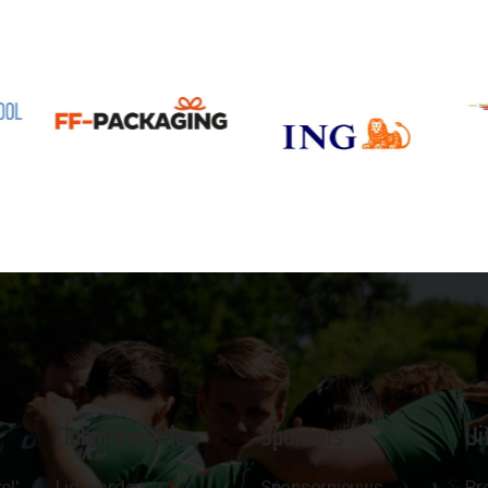
Clubinformatie
Sponsors
Ui
el'
Lid worden
Sponsornieuws
Pr