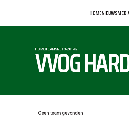
HOME
NIEUWS
MEDI
VVOG T
PERSBE
VVOG HARD
HOME
TEAMS
2013-2014
2
COMMUN
Geen team gevonden