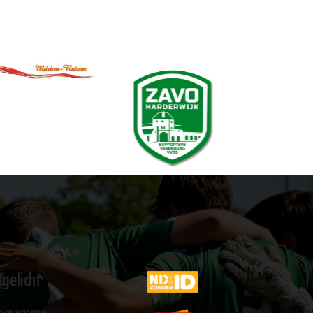
tgelicht
ogramma