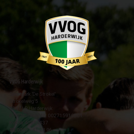
VVOG Harderwijk
Sportpark 'De Strokel'
Strokelweg 5
3847 LR Harderwijk
BTW Nummer NL 002715910B01
KvK Nr 40094437
☎︎ 0341 - 41 28 96