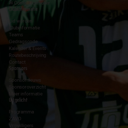
✉︎
Contactformulier
Clubinformatie
Lid worden
Clubinformatie
Teams
Gedragscode
Kalender & Events
Routebeschrijving
Contact
Sponsors
Sponsornieuws
Sponsoroverzicht
Meer informatie
Uitgelicht
Programma
ZAVO
Vrijwilligers