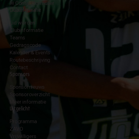
✉︎
Contactformulier
Clubinformatie
Lid worden
Clubinformatie
Teams
Gedragscode
Kalender & Events
Routebeschrijving
Contact
Sponsors
Sponsornieuws
Sponsoroverzicht
Meer informatie
Uitgelicht
Programma
ZAVO
Vrijwilligers