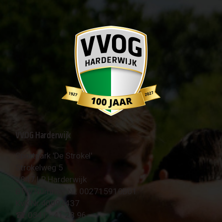
VVOG Harderwijk
Sportpark 'De Strokel'
Strokelweg 5
3847 LR Harderwijk
BTW Nummer NL 002715910B01
KvK Nr 40094437
☎︎ 0341 - 41 28 96