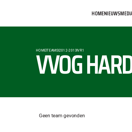
HOME
NIEUWS
MEDI
VVOG T
PERSBE
VVOG HARD
HOME
TEAMS
2012-2013
VR1
COMMUN
Geen team gevonden