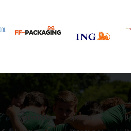
Clubinformatie
Sponsors
Ui
el'
Lid worden
Sponsornieuws
Pr