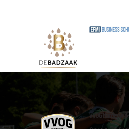
VVOG Harderwijk
Sportpark 'De Strok