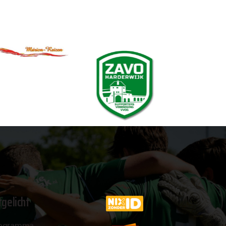
tgelicht
ogramma