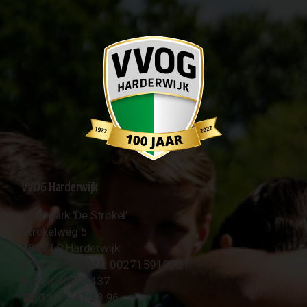
VVOG Harderwijk
Sportpark 'De Strokel'
Strokelweg 5
3847 LR Harderwijk
BTW Nummer NL 002715910B01
KvK Nr 40094437
☎︎ 0341 - 41 28 96