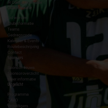
✉︎
Contactformulier
Clubinformatie
Lid worden
Clubinformatie
Teams
Gedragscode
Kalender & Events
Routebeschrijving
Contact
Sponsors
Sponsornieuws
Sponsoroverzicht
Meer informatie
Uitgelicht
Programma
ZAVO
Vrijwilligers