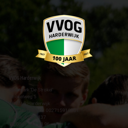
VVOG Harderwijk
Sportpark 'De Strokel'
Strokelweg 5
3847 LR Harderwijk
BTW Nummer NL 002715910B01
KvK Nr 40094437
☎︎ 0341 - 41 28 96