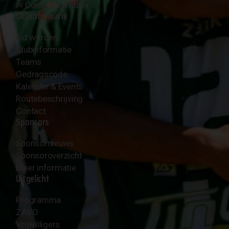
✉︎
Contactformulier
Clubinformatie
Lid worden
Clubinformatie
Teams
Gedragscode
Kalender & Events
Routebeschrijving
Contact
Sponsors
Sponsornieuws
Sponsoroverzicht
Meer informatie
Uitgelicht
Programma
ZAVO
Vrijwilligers