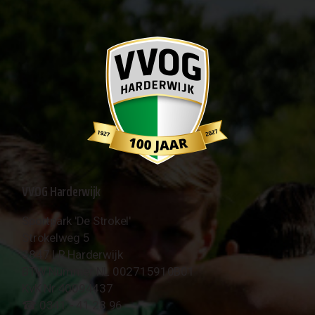
VVOG Harderwijk
Sportpark 'De Strokel'
Strokelweg 5
3847 LR Harderwijk
BTW Nummer NL 002715910B01
KvK Nr 40094437
☎︎ 0341 - 41 28 96