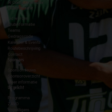
✉︎
Contactformulier
Clubinformatie
Lid worden
Clubinformatie
Teams
Gedragscode
Kalender & Events
Routebeschrijving
Contact
Sponsors
Sponsornieuws
Sponsoroverzicht
Meer informatie
Uitgelicht
Programma
ZAVO
Vrijwilligers