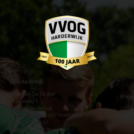
VVOG Harderwijk
Sportpark 'De Strokel'
Strokelweg 5
3847 LR Harderwijk
BTW Nummer NL 002715910B01
KvK Nr 40094437
☎︎ 0341 - 41 28 96