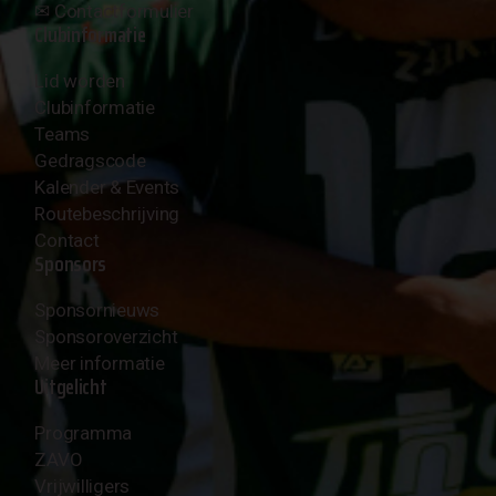
✉︎
Contactformulier
Clubinformatie
Lid worden
Clubinformatie
Teams
Gedragscode
Kalender & Events
Routebeschrijving
Contact
Sponsors
Sponsornieuws
Sponsoroverzicht
Meer informatie
Uitgelicht
Programma
ZAVO
Vrijwilligers