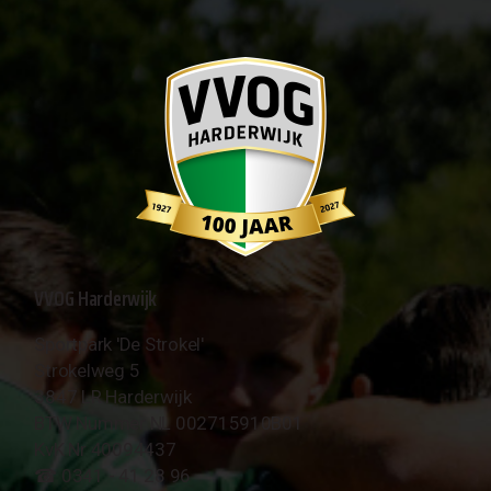
VVOG Harderwijk
Sportpark 'De Strokel'
Strokelweg 5
3847 LR Harderwijk
BTW Nummer NL 002715910B01
KvK Nr 40094437
☎︎ 0341 - 41 28 96