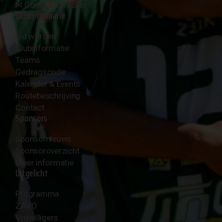
✉︎
Contactformulier
Clubinformatie
Lid worden
Clubinformatie
Teams
Gedragscode
Kalender & Events
Routebeschrijving
Contact
Sponsors
Sponsornieuws
Sponsoroverzicht
Meer informatie
Uitgelicht
Programma
ZAVO
Vrijwilligers