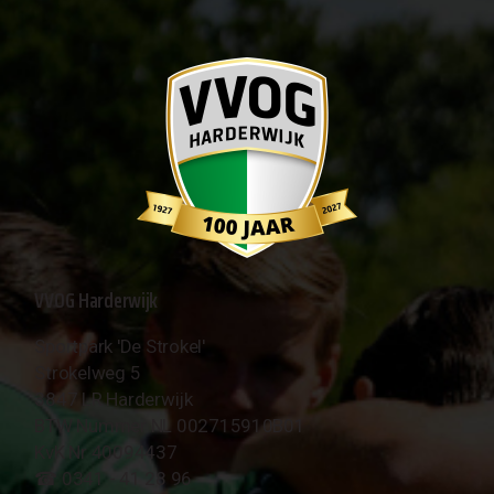
VVOG Harderwijk
Sportpark 'De Strokel'
Strokelweg 5
3847 LR Harderwijk
BTW Nummer NL 002715910B01
KvK Nr 40094437
☎︎ 0341 - 41 28 96