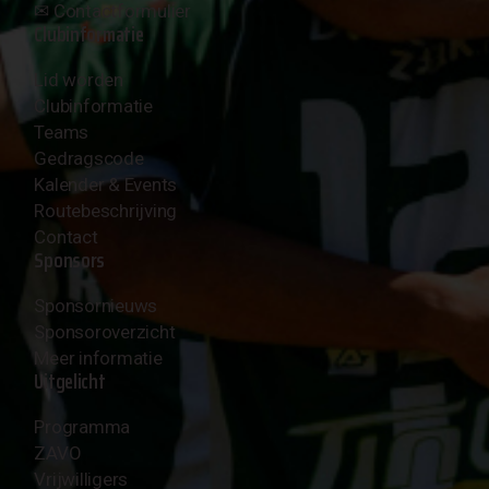
✉︎
Contactformulier
Clubinformatie
Lid worden
Clubinformatie
Teams
Gedragscode
Kalender & Events
Routebeschrijving
Contact
Sponsors
Sponsornieuws
Sponsoroverzicht
Meer informatie
Uitgelicht
Programma
ZAVO
Vrijwilligers