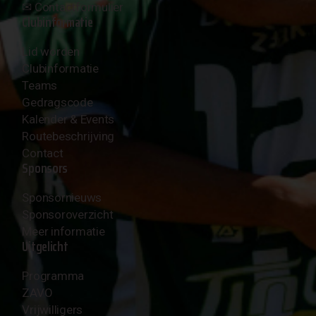
✉︎
Contactformulier
Clubinformatie
Lid worden
Clubinformatie
Teams
Gedragscode
Kalender & Events
Routebeschrijving
Contact
Sponsors
Sponsornieuws
Sponsoroverzicht
Meer informatie
Uitgelicht
Programma
ZAVO
Vrijwilligers