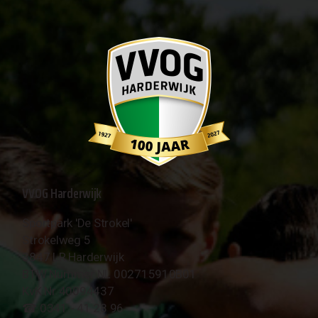
VVOG Harderwijk
Sportpark 'De Strokel'
Strokelweg 5
3847 LR Harderwijk
BTW Nummer NL 002715910B01
KvK Nr 40094437
☎︎ 0341 - 41 28 96