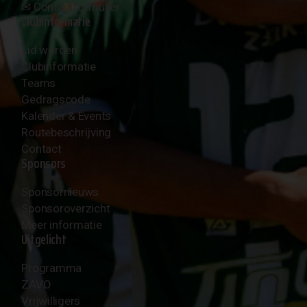
✉︎
Contactformulier
Clubinformatie
Lid worden
Clubinformatie
Teams
Gedragscode
Kalender & Events
Routebeschrijving
Contact
Sponsors
Sponsornieuws
Sponsoroverzicht
Meer informatie
Uitgelicht
Programma
ZAVO
Vrijwilligers