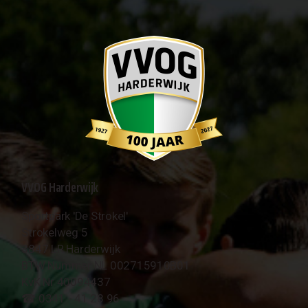
VVOG Harderwijk
Sportpark 'De Strokel'
Strokelweg 5
3847 LR Harderwijk
BTW Nummer NL 002715910B01
KvK Nr 40094437
☎︎ 0341 - 41 28 96