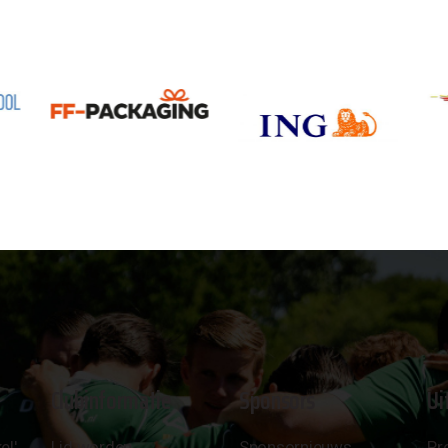
Clubinformatie
Sponsors
Ui
el'
Lid worden
Sponsornieuws
Pr