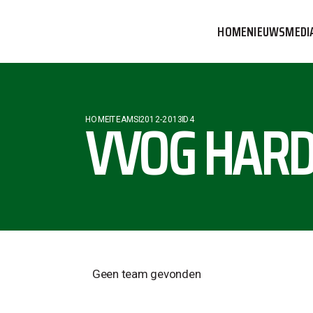
HOME
NIEUWS
MEDI
VVOG T
PERSBE
VVOG HARD
HOME
TEAMS
2012-2013
D4
COMMUN
Geen team gevonden