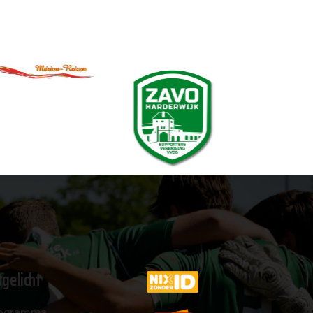
tgelicht
ogramma