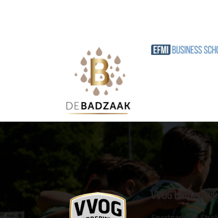
VVOG Harderwijk
Sportpark 'De Strok