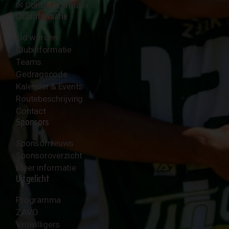
✉︎
Contactformulier
Clubinformatie
Lid worden
Clubinformatie
Teams
Gedragscode
Kalender & Events
Routebeschrijving
Contact
Sponsors
Sponsornieuws
Sponsoroverzicht
Meer informatie
Uitgelicht
Programma
ZAVO
Vrijwilligers