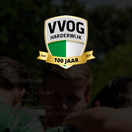
VVOG Harderwijk
Sportpark 'De Strokel'
Strokelweg 5
3847 LR Harderwijk
BTW Nummer NL 002715910B01
KvK Nr 40094437
☎︎ 0341 - 41 28 96