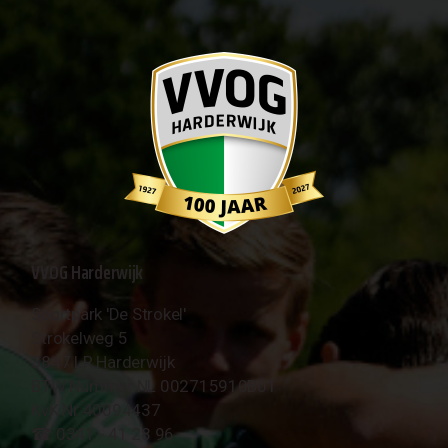
VVOG Harderwijk
Sportpark 'De Strokel'
Strokelweg 5
3847 LR Harderwijk
BTW Nummer NL 002715910B01
KvK Nr 40094437
☎︎ 0341 - 41 28 96