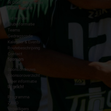
✉︎
Contactformulier
Clubinformatie
Lid worden
Clubinformatie
Teams
Gedragscode
Kalender & Events
Routebeschrijving
Contact
Sponsors
Sponsornieuws
Sponsoroverzicht
Meer informatie
Uitgelicht
Programma
ZAVO
Vrijwilligers