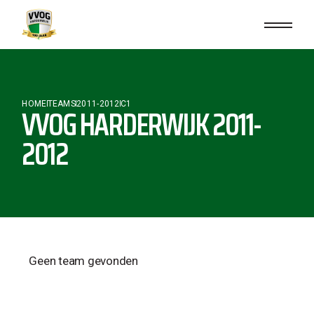
HOME
TEAMS
2011-2012
C1
VVOG HARDERWIJK 2011-
2012
Geen team gevonden